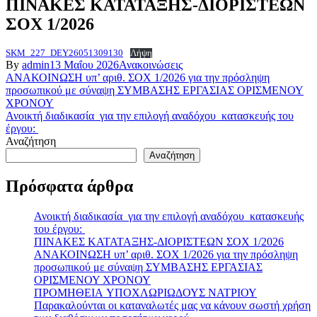
ΠΙΝΑΚΕΣ ΚΑΤΑΤΑΞΗΣ-ΔΙΟΡΙΣΤΕΩΝ
ΣΟΧ 1/2026
SKM_227_DEY26051309130
Λήψη
By
admin
13 Μαΐου 2026
Ανακοινώσεις
Πλοήγηση
ΑΝΑΚΟΙΝΩΣΗ υπ’ αριθ. ΣΟΧ 1/2026 για την πρόσληψη
προσωπικού με σύναψη ΣΥΜΒΑΣΗΣ ΕΡΓΑΣΙΑΣ ΟΡΙΣΜΕΝΟΥ
άρθρων
ΧΡΟΝΟΥ
Ανοικτή διαδικασία για την επιλογή αναδόχου κατασκευής του
έργου:
Αναζήτηση
Αναζήτηση
Πρόσφατα άρθρα
Ανοικτή διαδικασία για την επιλογή αναδόχου κατασκευής
του έργου:
ΠΙΝΑΚΕΣ ΚΑΤΑΤΑΞΗΣ-ΔΙΟΡΙΣΤΕΩΝ ΣΟΧ 1/2026
ΑΝΑΚΟΙΝΩΣΗ υπ’ αριθ. ΣΟΧ 1/2026 για την πρόσληψη
προσωπικού με σύναψη ΣΥΜΒΑΣΗΣ ΕΡΓΑΣΙΑΣ
ΟΡΙΣΜΕΝΟΥ ΧΡΟΝΟΥ
ΠΡΟΜΗΘΕΙΑ ΥΠΟΧΛΩΡΙΩΔΟΥΣ ΝΑΤΡΙΟΥ
Παρακαλούνται οι καταναλωτές μας να κάνουν σωστή χρήση