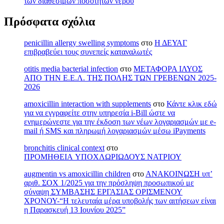
των διαθέσιμων ποσοτήτων νερού
Πρόσφατα σχόλια
penicillin allergy swelling symptoms
στο
Η ΔΕΥΑΓ
επιβραβεύει τους συνεπείς καταναλωτές
otitis media bacterial infection
στο
ΜΕΤΑΦΟΡΑ ΙΛΥΟΣ
ΑΠΟ ΤΗΝ Ε.Ε.Λ. ΤΗΣ ΠΟΛΗΣ ΤΩΝ ΓΡΕΒΕΝΩΝ 2025-
2026
amoxicillin interaction with supplements
στο
Κάντε κλικ εδώ
για να εγγραφείτε στην υπηρεσία i-Bill ώστε να
ενημερώνεστε για την έκδοση των νέων λογαριασμών με e-
mail ή SMS και πληρωμή λογαριασμών μέσω iPayments
bronchitis clinical context
στο
ΠΡΟΜΗΘΕΙΑ ΥΠΟΧΛΩΡΙΩΔΟΥΣ ΝΑΤΡΙΟΥ
augmentin vs amoxicillin children
στο
ΑΝΑΚΟΙΝΩΣΗ υπ’
αριθ. ΣΟΧ 1/2025 για την πρόσληψη προσωπικού με
σύναψη ΣΥΜΒΑΣΗΣ ΕΡΓΑΣΙΑΣ ΟΡΙΣΜΕΝΟΥ
ΧΡΟΝΟΥ-“Η τελευταία μέρα υποβολής των αιτήσεων είναι
η Παρασκευή 13 Ιουνίου 2025”