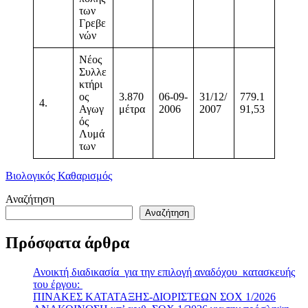
των
Γρεβε
νών
Νέος
Συλλε
κτήρι
ος
3.870
06-09-
31/12/
779.1
4.
Αγωγ
μέτρα
2006
2007
91,53
ός
Λυμά
των
Βιολογικός Καθαρισμός
Αναζήτηση
Αναζήτηση
Πρόσφατα άρθρα
Ανοικτή διαδικασία για την επιλογή αναδόχου κατασκευής
του έργου:
ΠΙΝΑΚΕΣ ΚΑΤΑΤΑΞΗΣ-ΔΙΟΡΙΣΤΕΩΝ ΣΟΧ 1/2026