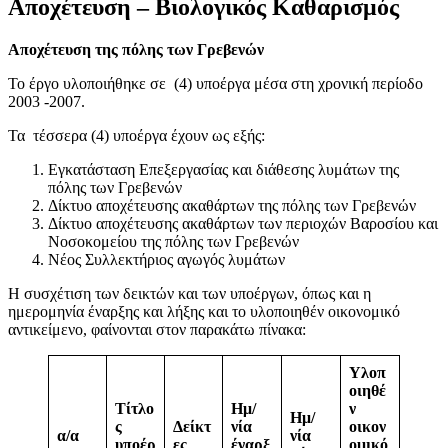
Αποχέτευση – Βιολογικός Καθαρισμός
Αποχέτευση της πόλης των Γρεβενών
Το έργο υλοποιήθηκε σε (4) υποέργα μέσα στη χρονική περίοδο
2003 -2007.
Τα τέσσερα (4) υποέργα έχουν ως εξής:
Εγκατάσταση Επεξεργασίας και διάθεσης λυμάτων της
πόλης των Γρεβενών
Δίκτυο αποχέτευσης ακαθάρτων της πόλης των Γρεβενών
Δίκτυο αποχέτευσης ακαθάρτων των περιοχών Βαροσίου και
Νοσοκομείου της πόλης των Γρεβενών
Νέος Συλλεκτήριος αγωγός λυμάτων
Η συσχέτιση των δεικτών και των υποέργων, όπως και η
ημερομηνία έναρξης και λήξης και το υλοποιηθέν οικονομικό
αντικείμενο, φαίνονται στον παρακάτω πίνακα:
Υλοπ
οιηθέ
Τίτλο
Ημ/
ν
Ημ/
ς
Δείκτ
νία
οικον
α/α
νία
υποέρ
ες
έναρξ
ομικό