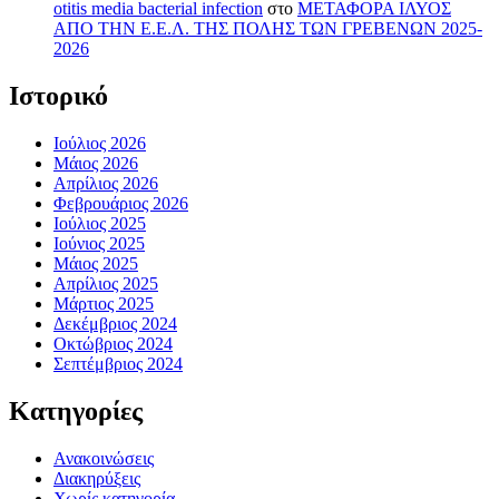
otitis media bacterial infection
στο
ΜΕΤΑΦΟΡΑ ΙΛΥΟΣ
ΑΠΟ ΤΗΝ Ε.Ε.Λ. ΤΗΣ ΠΟΛΗΣ ΤΩΝ ΓΡΕΒΕΝΩΝ 2025-
2026
Ιστορικό
Ιούλιος 2026
Μάιος 2026
Απρίλιος 2026
Φεβρουάριος 2026
Ιούλιος 2025
Ιούνιος 2025
Μάιος 2025
Απρίλιος 2025
Μάρτιος 2025
Δεκέμβριος 2024
Οκτώβριος 2024
Σεπτέμβριος 2024
Kατηγορίες
Ανακοινώσεις
Διακηρύξεις
Χωρίς κατηγορία