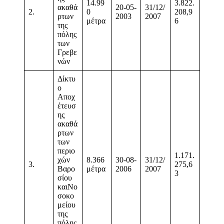
14.99
3.822.
ακαθά
20-05-
31/12/
2.
0
208,9
ρτων
2003
2007
μέτρα
6
της
πόλης
των
Γρεβε
νών
Δίκτυ
ο
Αποχ
έτευσ
ης
ακαθά
ρτων
των
περιο
1.171.
χών
8.366
30-08-
31/12/
3.
275,6
Βαρo
μέτρα
2006
2007
3
σίου
καιΝο
σοκο
μείου
της
πόλης