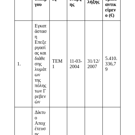
λήξης
γου
ης
αντικ
είμεν
ο (€)
Εγκατ
άστασ
η
Επεξε
ργασί
ας και
διάθε
5.410.
ΤΕΜ
11-03-
31/12/
1.
σης
336,7
1
2004
2007
λυμάτ
9
ων
της
πόλης
των Γ
ρεβεν
ών
Δίκτυ
ο
Αποχ
έτευσ
ης