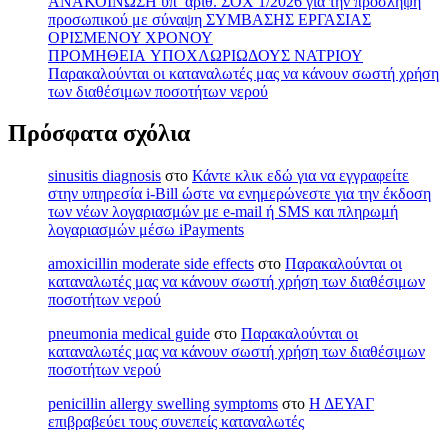
ΑΝΑΚΟΙΝΩΣΗ υπ’ αριθ. ΣΟΧ 1/2026 για την πρόσληψη
προσωπικού με σύναψη ΣΥΜΒΑΣΗΣ ΕΡΓΑΣΙΑΣ
ΟΡΙΣΜΕΝΟΥ ΧΡΟΝΟΥ
ΠΡΟΜΗΘΕΙΑ ΥΠΟΧΛΩΡΙΩΔΟΥΣ ΝΑΤΡΙΟΥ
Παρακαλούνται οι καταναλωτές μας να κάνουν σωστή χρήση
των διαθέσιμων ποσοτήτων νερού
Πρόσφατα σχόλια
sinusitis diagnosis
στο
Κάντε κλικ εδώ για να εγγραφείτε
στην υπηρεσία i-Bill ώστε να ενημερώνεστε για την έκδοση
των νέων λογαριασμών με e-mail ή SMS και πληρωμή
λογαριασμών μέσω iPayments
amoxicillin moderate side effects
στο
Παρακαλούνται οι
καταναλωτές μας να κάνουν σωστή χρήση των διαθέσιμων
ποσοτήτων νερού
pneumonia medical guide
στο
Παρακαλούνται οι
καταναλωτές μας να κάνουν σωστή χρήση των διαθέσιμων
ποσοτήτων νερού
penicillin allergy swelling symptoms
στο
Η ΔΕΥΑΓ
επιβραβεύει τους συνεπείς καταναλωτές