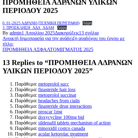
ΠΡΟΜΗΘΕΙΑ ΑΔΡΑΝΩΝ ΥΛΙΚΩΝ
ΠΕΡΙΟΔΟΥ 2025
0. 01-2025 ΑΔΡΑΝΗ (ΤΕΧΝΙΚΗ ΠΕΡΙΓΡΑΦΗ)
Λήψη
3. ΠΡΟΣΚΛΗΣΗ_ΑΔΑ_ΑΔΑΜ
Λήψη
στο
By
admin
1 Απριλίου 2025
Διακηρύξεις
13 σχόλια
Πλοήγηση
ΠΡΟΜΗΘΕΙΑ
Ανοικτή δημοπρασία για την ανάδειξη αναδόχου του έργου με
ΑΔΡΑΝΩΝ
τίτλο:
άρθρων
ΥΛΙΚΩΝ
ΠΡΟΜΗΘΕΙΑ ΑΣΦΑΛΤΟΜΙΓΜΑΤΟΣ 2025
ΠΕΡΙΟΔΟΥ
2025
13 Replies to “ΠΡΟΜΗΘΕΙΑ ΑΔΡΑΝΩΝ
ΥΛΙΚΩΝ ΠΕΡΙΟΔΟΥ 2025”
Παράθεμα:
metoprolol succ
Παράθεμα:
finasteride hair loss
Παράθεμα:
metoprolol succinat
Παράθεμα:
headaches from cialis
Παράθεμα:
finasteride drug interactions
Παράθεμα:
proscar 1mg
Παράθεμα:
doxycycline 100mg bid
Παράθεμα:
sildenafil tablets mechanism of action
Παράθεμα:
minoxidil costco canada
Παράθεμα:
acular ketorolac treatment