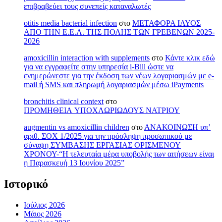
επιβραβεύει τους συνεπείς καταναλωτές
otitis media bacterial infection
στο
ΜΕΤΑΦΟΡΑ ΙΛΥΟΣ
ΑΠΟ ΤΗΝ Ε.Ε.Λ. ΤΗΣ ΠΟΛΗΣ ΤΩΝ ΓΡΕΒΕΝΩΝ 2025-
2026
amoxicillin interaction with supplements
στο
Κάντε κλικ εδώ
για να εγγραφείτε στην υπηρεσία i-Bill ώστε να
ενημερώνεστε για την έκδοση των νέων λογαριασμών με e-
mail ή SMS και πληρωμή λογαριασμών μέσω iPayments
bronchitis clinical context
στο
ΠΡΟΜΗΘΕΙΑ ΥΠΟΧΛΩΡΙΩΔΟΥΣ ΝΑΤΡΙΟΥ
augmentin vs amoxicillin children
στο
ΑΝΑΚΟΙΝΩΣΗ υπ’
αριθ. ΣΟΧ 1/2025 για την πρόσληψη προσωπικού με
σύναψη ΣΥΜΒΑΣΗΣ ΕΡΓΑΣΙΑΣ ΟΡΙΣΜΕΝΟΥ
ΧΡΟΝΟΥ-“Η τελευταία μέρα υποβολής των αιτήσεων είναι
η Παρασκευή 13 Ιουνίου 2025”
Ιστορικό
Ιούλιος 2026
Μάιος 2026