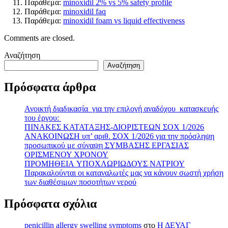
Παράθεμα:
minoxidil 2% vs 5% safety profile
Παράθεμα:
minoxidil faq
Παράθεμα:
minoxidil foam vs liquid effectiveness
Comments are closed.
Αναζήτηση
Αναζήτηση
Πρόσφατα άρθρα
Ανοικτή διαδικασία για την επιλογή αναδόχου κατασκευής
του έργου:
ΠΙΝΑΚΕΣ ΚΑΤΑΤΑΞΗΣ-ΔΙΟΡΙΣΤΕΩΝ ΣΟΧ 1/2026
ΑΝΑΚΟΙΝΩΣΗ υπ’ αριθ. ΣΟΧ 1/2026 για την πρόσληψη
προσωπικού με σύναψη ΣΥΜΒΑΣΗΣ ΕΡΓΑΣΙΑΣ
ΟΡΙΣΜΕΝΟΥ ΧΡΟΝΟΥ
ΠΡΟΜΗΘΕΙΑ ΥΠΟΧΛΩΡΙΩΔΟΥΣ ΝΑΤΡΙΟΥ
Παρακαλούνται οι καταναλωτές μας να κάνουν σωστή χρήση
των διαθέσιμων ποσοτήτων νερού
Πρόσφατα σχόλια
penicillin allergy swelling symptoms
στο
Η ΔΕΥΑΓ