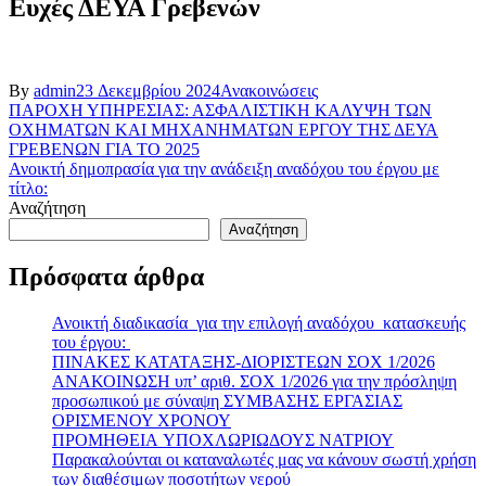
Ευχές ΔΕΥΑ Γρεβενών
By
admin
23 Δεκεμβρίου 2024
Ανακοινώσεις
Πλοήγηση
ΠΑΡΟΧΗ ΥΠΗΡΕΣΙΑΣ: ΑΣΦΑΛΙΣΤΙΚΗ ΚΑΛΥΨΗ ΤΩΝ
ΟΧΗΜΑΤΩΝ ΚΑΙ ΜΗΧΑΝΗΜΑΤΩΝ ΕΡΓΟΥ ΤΗΣ ΔΕΥΑ
άρθρων
ΓΡΕΒΕΝΩΝ ΓΙΑ ΤΟ 2025
Ανοικτή δημοπρασία για την ανάδειξη αναδόχου του έργου με
τίτλο:
Αναζήτηση
Αναζήτηση
Πρόσφατα άρθρα
Ανοικτή διαδικασία για την επιλογή αναδόχου κατασκευής
του έργου:
ΠΙΝΑΚΕΣ ΚΑΤΑΤΑΞΗΣ-ΔΙΟΡΙΣΤΕΩΝ ΣΟΧ 1/2026
ΑΝΑΚΟΙΝΩΣΗ υπ’ αριθ. ΣΟΧ 1/2026 για την πρόσληψη
προσωπικού με σύναψη ΣΥΜΒΑΣΗΣ ΕΡΓΑΣΙΑΣ
ΟΡΙΣΜΕΝΟΥ ΧΡΟΝΟΥ
ΠΡΟΜΗΘΕΙΑ ΥΠΟΧΛΩΡΙΩΔΟΥΣ ΝΑΤΡΙΟΥ
Παρακαλούνται οι καταναλωτές μας να κάνουν σωστή χρήση
των διαθέσιμων ποσοτήτων νερού