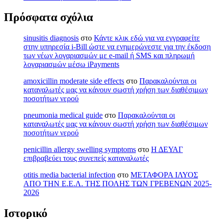
Πρόσφατα σχόλια
sinusitis diagnosis
στο
Κάντε κλικ εδώ για να εγγραφείτε
στην υπηρεσία i-Bill ώστε να ενημερώνεστε για την έκδοση
των νέων λογαριασμών με e-mail ή SMS και πληρωμή
λογαριασμών μέσω iPayments
amoxicillin moderate side effects
στο
Παρακαλούνται οι
καταναλωτές μας να κάνουν σωστή χρήση των διαθέσιμων
ποσοτήτων νερού
pneumonia medical guide
στο
Παρακαλούνται οι
καταναλωτές μας να κάνουν σωστή χρήση των διαθέσιμων
ποσοτήτων νερού
penicillin allergy swelling symptoms
στο
Η ΔΕΥΑΓ
επιβραβεύει τους συνεπείς καταναλωτές
otitis media bacterial infection
στο
ΜΕΤΑΦΟΡΑ ΙΛΥΟΣ
ΑΠΟ ΤΗΝ Ε.Ε.Λ. ΤΗΣ ΠΟΛΗΣ ΤΩΝ ΓΡΕΒΕΝΩΝ 2025-
2026
Ιστορικό